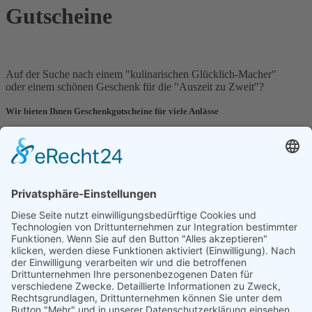
Gutscheine
Auf der Suche nach einem "kulinarischen Glücklich-Macher"
oder einem schönen Geschenk für die "Auszeit zu Zweit"?
Wir bieten Ihnen Geschenkgutscheine für viele Anlässe
Bestellen Sie Ihren Gutschein direkt bei uns zum Versand in schöner
Geschenkverpackung direkt bei uns
vor Ort
in der Vinothek
oder
digital
unter
Diese E-Mail-Adresse ist vor Spambots geschützt! Zur Anzeige muss
oder in unserem Onlineshop unter
JavaScript eingeschaltet sein.
www.becker-weine.com
Zum Shop
Weiter
Weinzuhause