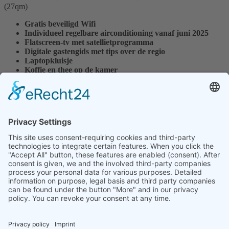
(27qm)
Gratis beveiligd Wifi
Individueel regelbare airconditioning vanaf juni 2025
Flatscreen-tv met satellietprogramma
Digitale gastengids met tips over de regio
Laptopkluisje
Koffie en thee op de kamer
Biologische verzorgingsproducten
Royale kast- en opbergruimte
Uitklapbare slaapbank of comfortabele fauteuil
Bureau
Gemeubileerd balkon of terras
Verheug u op de liefdevolle details met het thema wijn en geniet van
uw verblijf in ons Weinzuhause.
Volgende
Weinzuhause
Endbergshohl · 55278 Mommenheim
Dit e-mailadres wordt beveiligd tegen spambots. JavaScript dient