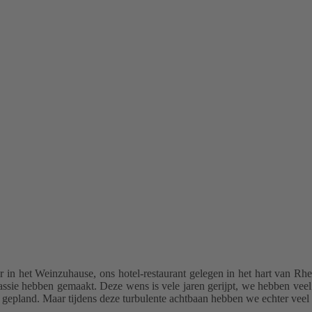
er in het Weinzuhause,
ons hotel-restaurant gelegen in het hart van Rh
 passie hebben gemaakt.
Deze wens is vele jaren gerijpt, we hebben ve
n gepland. Maar tijdens deze
turbulente achtbaan
hebben we echter veel