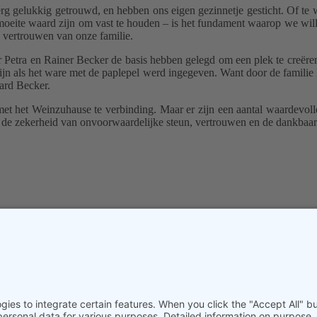
g gelukkig getrouwd, en hebben ons eigen gezinnetje gesticht. Of te we
 moeite waard zijn om vast te houden – is het fundament waarop we will
e vertrouwen van onze familie.
ar Petra en Rainer Becker de basis hebben gelegd om een plek te creë
ijn als het ware met de paplepel werd ingegeven.
Want door de familie 
ard Becker.
met het Weinzuhause te verbinding.
Maar er zijn een aantal waardevol
en, de zekerheid van onvoorwaardelijke steun, vertrouwen en de dankb
chakeld te zijn om het te bekijken.