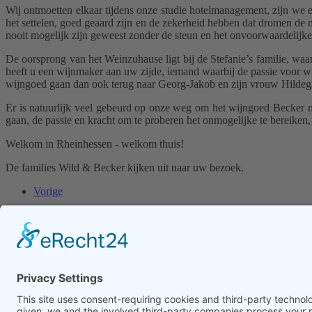
Wij ontmoetten elkaar tijdens onze studie hotelmanagement, zijn we er
het settelen, goed geaard zijn en de zekerheid hebben dat dromen de
nooit mogelijk zijn geweest zonder de steun en het onvoorwaardelijk
De oorsprong van het Weinzuhause ligt bij de Stefanie’s familie, wa
heeft u een wijnmaker aan uw zijde, iemand waarbij d
e passie voor w
wijngoed gaan dan ook terug naar Georg-Jakob en zijn vrouw Hildeg
Er is natuurlijk veel gebeurd op onze weg om het wijngoed Becker 
gaan, de passie en kracht om te proberen het onmogelijke te bereik
Welkom in Rheinhessen - welkom thuis!
De families Wild & Becker kijken uit naar uw bezoek.
Vorige
Weinzuhause
Endbergshohl · 55278 Mommenheim
Dit e-mailadres wordt beveiligd tegen spambots. JavaScript dient inges
Tel: +49 (0)6138 / 9429980