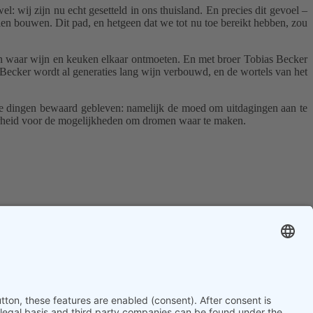
l: wij zijn nu echt gesetteld in ons thuisland.
En precies dit gevoel –
en bouwen. Dit pad, en hetgeen dat we tot nu toe bereikt hebben, zou
ren waar wijn en keuken elkaar ontmoeten.
En met broer Tobias Becker
Becker wordt al generaties lang wijn verbouwd, en de wortels van het
le dingen bewaard gebleven: namelijk de moed om uitdagingen aan te
aarheid voor de mogelijkheden om dromen waar te maken.