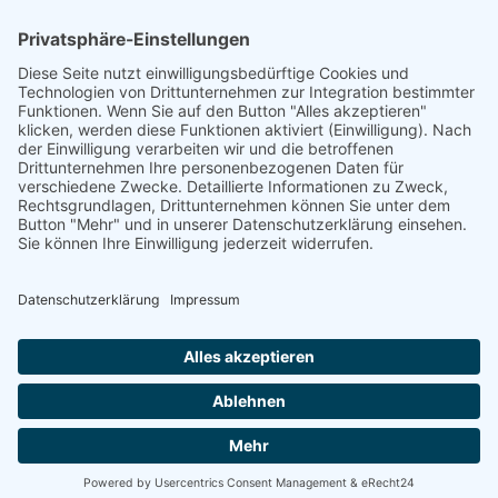
Willkommen | Gutenberg-Museum
https://www.mainz.de/microsite/naturhistorisches-
museum/index.php
Der Strandpfad der Sinne
https://www.tierpark-rheinboellen.de/
https://naturbad.rheinwelle.com/
https://www.rheinwelle.com/
Weinzuhause
Endbergshohl · 55278 Mommenheim
Diese E-Mail-Adresse ist vor Spambots geschützt! Zur Anzeige
muss JavaScript eingeschaltet sein.
Tel: +49 (0)6138 / 9429980
©
2026
meinweinzuhause.de · All rights reserved.
Powered by
Webdesign Hotel.
Impressum
Datenschutz