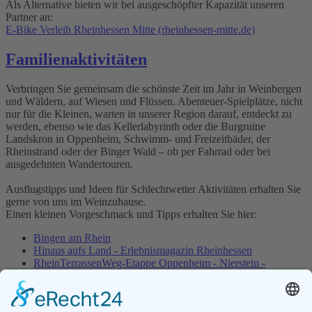
Als Alternative bieten wir bei ausgeschöpfter Kapazität unseren
Partner an:
E-Bike Verleih Rheinhessen Mitte (rheinhessen-mitte.de)
Familienaktivitäten
Verbringen Sie gemeinsam die schönste Zeit im Jahr in Weinbergen
und Wäldern, auf Wiesen und Flüssen. Abenteuer-Spielplätze, nicht
nur für die Kleinen, warten in unserer Region darauf, entdeckt zu
werden, ebenso wie das Kellerlabyrinth oder die Burgruine
Landskron in Oppenheim, Schwimm- und Freizeitbäder, der
Rheinstrand oder der Binger Wald – ob per Fahrrad oder bei
ausgedehnten Wandertouren.
Ausflugstipps und Ideen für Schlechtwetter Aktivitäten erhalten Sie
gerne von uns im Weinzuhause.
Einen kleinen Vorgeschmack und Tipps erhalten Sie hier:
Bingen am Rhein
Hinaus aufs Land - Erlebnismagazin Rheinhessen
RheinTerrassenWeg-Etappe Oppenheim - Nierstein -
Nackenheim - Bodenheim
Rheinstrand – Stadt Oppenheim
Startseite - Tiergarten Worms